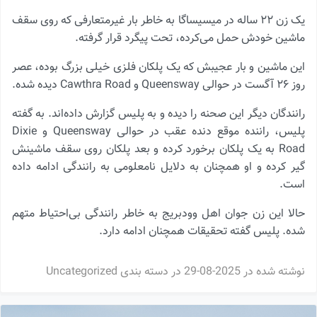
یک زن ۲۲ ساله در میسیساگا به خاطر بار غیرمتعارفی که روی سقف
ماشین خودش حمل می‌کرده، تحت پیگرد قرار گرفته.
این ماشین و بار عجیبش که یک پلکان فلزی خیلی بزرگ بوده، عصر
روز ۲۶ آگست در حوالی Queensway و Cawthra Road دیده شده.
رانندگان دیگر این صحنه را دیده و به پلیس گزارش داده‌اند. به گفته
پلیس، راننده موقع دنده عقب در حوالی Queensway و Dixie
Road به یک پلکان برخورد کرده و بعد پلکان روی سقف ماشینش
گیر کرده و او همچنان به دلایل نامعلومی به رانندگی ادامه داده
است.
حالا این زن جوان اهل وودبریج به خاطر رانندگی بی‌احتیاط متهم
شده. پلیس گفته تحقیقات همچنان ادامه دارد.
نوشته شده در
2025-08-29
در دسته بندی
Uncategorized