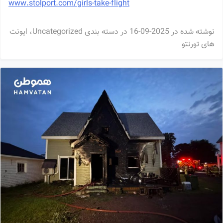
www.stolport.com/girls-take-flight
نوشته شده در
2025-09-16
در دسته بندی
Uncategorized
،
ایونت
های تورنتو