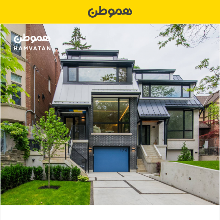
Ski
t
conten