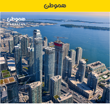
Ski
t
conten