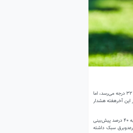
هوای تورنتو این آخرهفته بسیار گرم می‌شود. دمای هوا فردا و پس‌فردا (۵ و۶ جولای) به حدود ۳۲ درجه می‌رسد، اما
نتو، در این آخرهفته هشدار
هر دو روز، هوا نیمه‌ابری خواهد بود و احتمال بارش باران در روز شنبه ۳۰ درصد و در روز یکشنبه ۴۰ درصد پیش‌بینی
 رعدوبرق سبک داشته