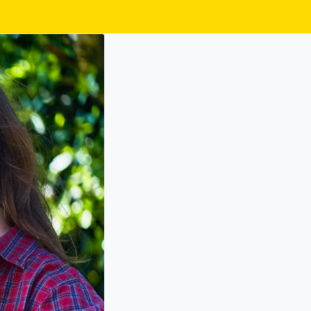
Ski
t
conten