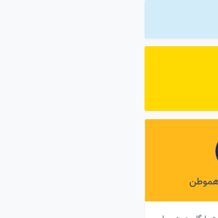
 هموطن