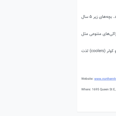
بلیط ورودی فقط ۲ دلار است و تمام درآمد آن به Toronto Beaches Lions Club اهدا می‌شود. بچه‌های زیر ۵ سال
راکی‌های متنوعی مثل
در کنار آبجوهای متنوع، می‌توانید از نوشیدنی‌هایی مثل انواع شراب، انواع مشروبات تقطیری و کولر (coolers) لذت
Website:
www.northernhe
Where: 1695 Queen St E