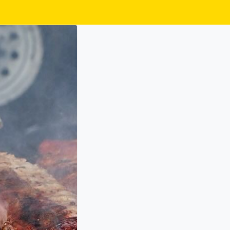
Ski
t
conten