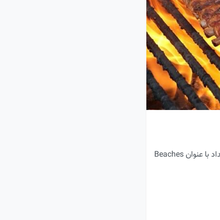
فستیوال بزرگ «دنده‌کباب و آبجو» آخر این هفته در وودباین پارک تورنتو برگزار می‌شود. این رویداد با عنوان Beaches