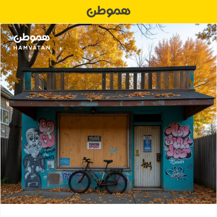
Ski
t
conten