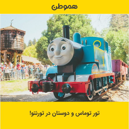
Ski
t
conten