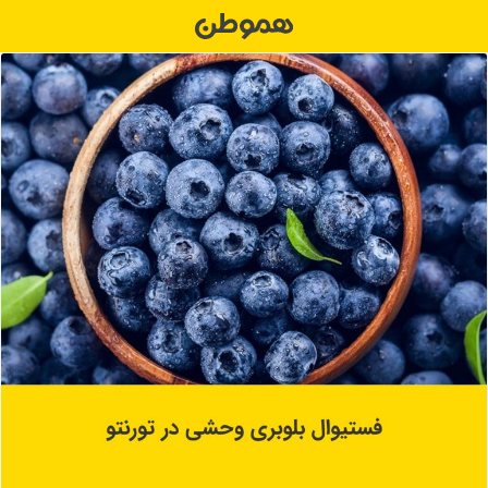
Ski
t
conten